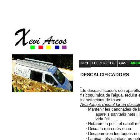
DESCALCIFICADORS
Els descalcificadors són aparell
fisi
c
oquímica de l'aigua, reduint 
incrustacions de tosca.
Avantatges d'instal
·
lar un descal
·
Mantenir les canonades de la
aparells sanitaris nets i 
vida útil.
·
Notarem la pell i el cabell mé
·
Deixa la roba més suau.
·
Desapareixen les taques en va
·
La pica i els sanitaris es ne